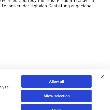
 Hermès Courtesy the artist Elisabeth Caravella
et Techniken der digitalen Gestaltung angeeignet
Allow all
alyse
Allow selection