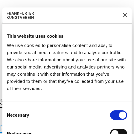
This website uses cookies
We use cookies to personalise content and ads, to
provide social media features and to analyse our traffic.
M
ERD
Cerca:
We also share information about your use of our site with
DE
EN
ITGLIED W
EN
our social media, advertising and analytics partners who
may combine it with other information that you’ve
provided to them or that they’ve collected from your use
of their services.
Schlagwort:
Fito Conesa
C
Necessary
o
n
Fito Conesa
s
Preferences