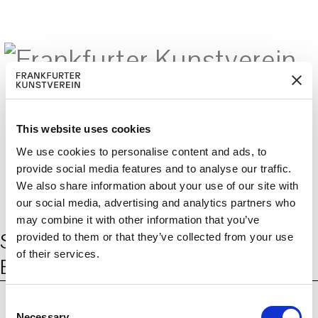
This website uses cookies
M
ERD
Cerca:
DE
ITGLIED W
EN
We use cookies to personalise content and ads, to
provide social media features and to analyse our traffic.
We also share information about your use of our site with
our social media, advertising and analytics partners who
may combine it with other information that you’ve
Schlagwort:
Folien (Flach-
provided to them or that they’ve collected from your use
of their services.
Blasfolien) aus Polybutylensuccinat
C
Necessary