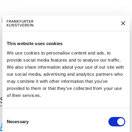
This website uses cookies
We use cookies to personalise content and ads, to
M
ERD
Cerca:
provide social media features and to analyse our traffic.
DE
EN
ITGLIED W
EN
We also share information about your use of our site with
our social media, advertising and analytics partners who
may combine it with other information that you’ve
provided to them or that they’ve collected from your use
of their services.
Schlagwort:
Grotta dell’Addaura
C
Necessary
o
Abgüsse prähistorischer
n