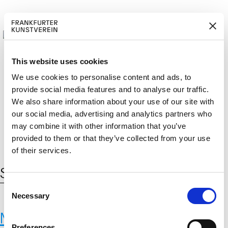
This website uses cookies
We use cookies to personalise content and ads, to
provide social media features and to analyse our traffic.
M
ERD
Cerca:
We also share information about your use of our site with
DE
ITGLIED W
EN
our social media, advertising and analytics partners who
may combine it with other information that you’ve
provided to them or that they’ve collected from your use
of their services.
Schlagwort:
Ingenieurswesen
C
Necessary
o
n
Maurizio Montalti
s
Preferences