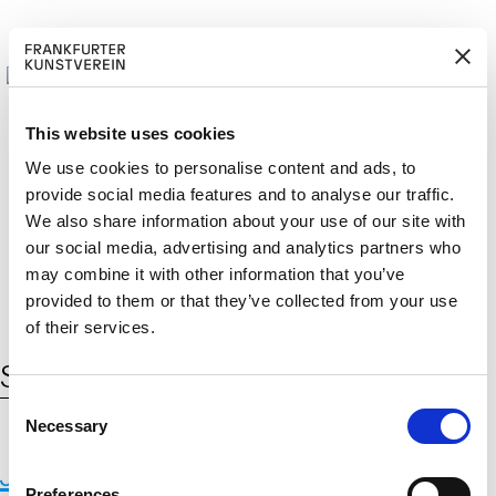
This website uses cookies
We use cookies to personalise content and ads, to
provide social media features and to analyse our traffic.
M
ERD
Cerca:
We also share information about your use of our site with
DE
ITGLIED W
EN
our social media, advertising and analytics partners who
may combine it with other information that you’ve
provided to them or that they’ve collected from your use
of their services.
Schlagwort:
Jake Elwes
C
Necessary
o
n
Jake Elwes
s
Preferences