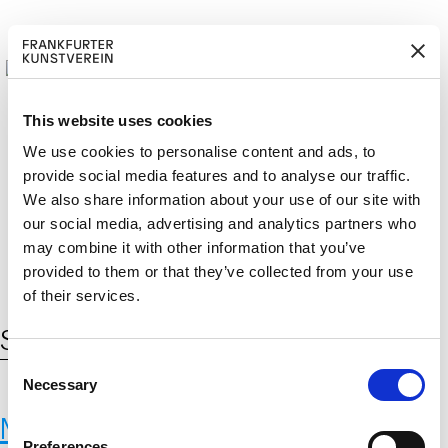
This website uses cookies
We use cookies to personalise content and ads, to
provide social media features and to analyse our traffic.
M
ERD
Cerca:
We also share information about your use of our site with
DE
EN
ITGLIED W
EN
our social media, advertising and analytics partners who
may combine it with other information that you’ve
provided to them or that they’ve collected from your use
of their services.
Schlagwort:
Lucia Moreno
C
Necessary
o
n
Momu & No Es
s
Preferences