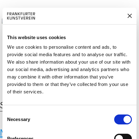
This website uses cookies
We use cookies to personalise content and ads, to
provide social media features and to analyse our traffic.
M
ERD
Cerca:
We also share information about your use of our site with
DE
ITGLIED W
EN
our social media, advertising and analytics partners who
may combine it with other information that you’ve
provided to them or that they’ve collected from your use
of their services.
Schlagwort:
Marnix de Nijs
C
Necessary
o
n
Marnix de Nijs
s
Preferences