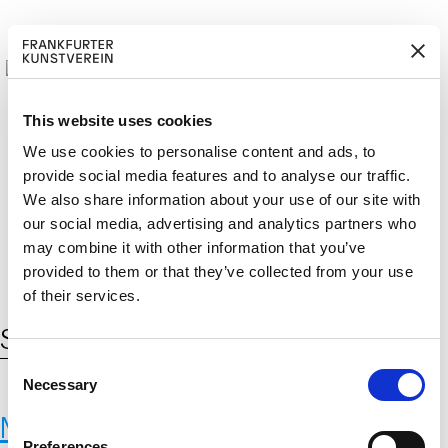
This website uses cookies
We use cookies to personalise content and ads, to
provide social media features and to analyse our traffic.
M
ERD
Cerca:
We also share information about your use of our site with
DE
ITGLIED W
EN
our social media, advertising and analytics partners who
may combine it with other information that you’ve
provided to them or that they’ve collected from your use
of their services.
Schlagwort:
Myzel-Module
C
Necessary
o
n
Maurizio Montalti
s
Preferences