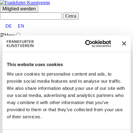
Mitglied werden
Cerca:
DE
EN
☰
Menu
Home
FKV
Über uns
Vorstand und Beirat
This website uses cookies
Partner:innen und Förder:innen
Mitglieder
We use cookies to personalise content and ads, to
Team
provide social media features and to analyse our traffic.
Vermietungen
We also share information about your use of our site with
Kontakt
Besucher:inneninformationen
our social media, advertising and analytics partners who
Ausstellungen
may combine it with other information that you’ve
Aktuell & Vorschau
provided to them or that they’ve collected from your use
Archiv
Veranstaltungen
of their services.
Aktuell
Archiv
Vermittlung