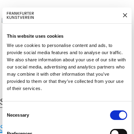
This website uses cookies
We use cookies to personalise content and ads, to
provide social media features and to analyse our traffic.
M
ERD
Cerca:
We also share information about your use of our site with
DE
EN
ITGLIED W
EN
our social media, advertising and analytics partners who
may combine it with other information that you’ve
provided to them or that they’ve collected from your use
of their services.
Schlagwort:
Wandbild
C
Necessary
o
n
Sonja Yakovleva,
State of Strike
s
Preferences