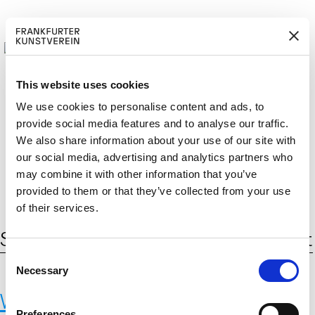
This website uses cookies
We use cookies to personalise content and ads, to
provide social media features and to analyse our traffic.
M
ERD
Cerca:
We also share information about your use of our site with
DE
ITGLIED W
EN
our social media, advertising and analytics partners who
may combine it with other information that you’ve
provided to them or that they’ve collected from your use
of their services.
Schlagwort:
Wissenschaft und Kunst
C
Necessary
o
n
Walter R. Tschinkel
s
Preferences