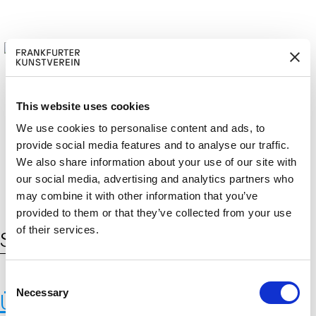
This website uses cookies
We use cookies to personalise content and ads, to
M
ERD
Cerca:
DE
EN
provide social media features and to analyse our traffic.
ITGLIED W
EN
We also share information about your use of our site with
our social media, advertising and analytics partners who
may combine it with other information that you’ve
provided to them or that they’ve collected from your use
of their services.
Schlagwort:
Yves Netzhammer
C
Necessary
Überblickspublikation:
o
n