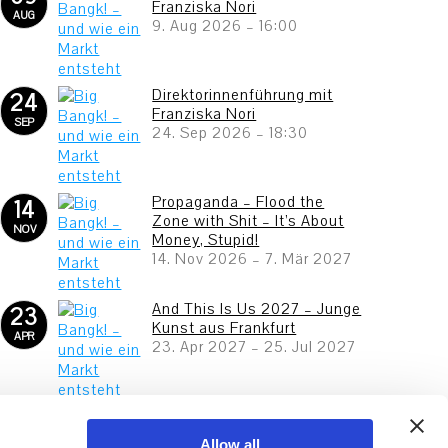
Franziska Nori
AUG
9. Aug 2026
–
16:00
Direktorinnenführung mit
24
Franziska Nori
SEP
24. Sep 2026
–
18:30
Propaganda – Flood the
14
Zone with Shit – It’s About
NOV
Money, Stupid!
14. Nov 2026
–
7. Mär 2027
And This Is Us 2027 – Junge
23
Kunst aus Frankfurt
APR
23. Apr 2027
–
25. Jul 2027
Allow all