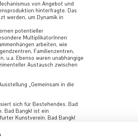
 Mechanismus von Angebot und
nsproduktion hinterfragte. Das
utzt werden, um Dynamik in
ernen potentieller
esondere MultiplikatorInnen
sammenhängen arbeiten, wie
gendzentren, Familienzentren,
en, u.a. Ebenso waren unabhängige
erimenteller Austausch zwischen
.
 Ausstellung „Gemeinsam in die
ssiert sich für Bestehendes. Bad
e. Bad Bangk! ist ein
furter Kunstverein. Bad Bangk!
Formen von Fusionen sind möglich?
s