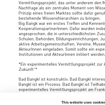
Vermittlungsprojekt, das unter anderem den
Nachfrage als ein zentrales Moment von Wisse
Prinzip eines freien Marktes sollte dafür gen
bestehende Wissenshierarchien zu bringen.
Big Bangk war ein erstes Treffen und Kennenl
KooperationspartnerInnen. Dafür wurden insb
angesprochen, die in unterschiedlichsten Zu
Schulen, Behörden, Bildungseinrichtungen, Ju
aktive Arbeitsgemeinschaften, Vereine, Muse
AkteurInnen eingeladen. Somit sollte ein exp
Institutionen und AkteurInnen initiiert werden
*Ein experimentelles Vermittlungsprojekt zur
Zukunft“*
Bad Bangk! ist konstruktiv. Bad Bangk! intere
Bangk! ist ein Prozess. Bad Bangk! ist Teilhab
experimentelles Vermittlungsprojekt am Frank
sucht nach Formen der Kooperation. Welche 
Welche Wege kann ein Transfer gehen?
This website uses cookie