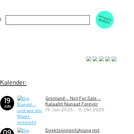
M
ERD
Cerca:
N
ITGLIED W
EN
Grönland – Not For Sale –
19
Kalaallit Nunaat Forever
JUN
19. Jun 2026
–
11. Okt 2026
Direktorinnenführung mit
09