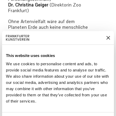
Dr. Christina Geiger
(Direktorin Zoo
Frankfurt)
Ohne Artenvielfalt wäre auf dem
Planeten Erde auch keine menschliche
Existenz möglich. Schon zu lange nimmt
diese Artenvielfalt jedoch ab. Und zwar
in alarmierendem Tempo. Diese
Erkenntnis eint das Kurator:innenteam
des Frankfurter Kunstvereins, welches
This website uses cookies
das Senckenberg Biodiversität und
We use cookies to personalise content and ads, to
Klima Forschungszentrum sowie den
provide social media features and to analyse our traffic.
Zoo Frankfurt eingeladen hat, sich zu
We also share information about your use of our site with
einer interdisziplinären Kooperation
our social media, advertising and analytics partners who
zusammenzuschliessen. Ergebnis ist die
may combine it with other information that you’ve
neue Ausstellung
Bending the Curve –
provided to them or that they’ve collected from your use
Wissen, Handeln, [Für]Sorge für
Biodiversität
, deren Titel anspielt auf
of their services.
das Konzept „Bending the Curve of
Biodiversity Loss“. Es geht um die