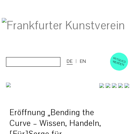
M
ERD
Cerca:
DE
EN
ITGLIED W
EN
Eröffnung „Bending the
Curve – Wissen, Handeln,