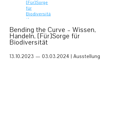
Propaganda – Flood the Zone
14
Bending the Curve – Wissen,
with Shit – It’s About Money,
Handeln, [Für]Sorge für
NOV
Stupid!
Biodiversität
14. Nov 2026
–
7. Mär 2027
13.10.2023 — 03.03.2024 |
Ausstellung
And This Is Us 2027 – Junge
23
Kunst aus Frankfurt
APR
23. Apr 2027
–
25. Jul 2027