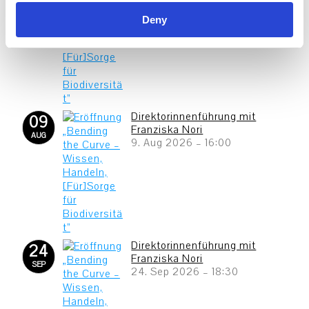
Kalaallit Nunaat Forever
JUN
19. Jun 2026
–
11. Okt 2026
Deny
Direktorinnenführung mit
09
Franziska Nori
AUG
9. Aug 2026
–
16:00
Direktorinnenführung mit
24
Franziska Nori
SEP
24. Sep 2026
–
18:30