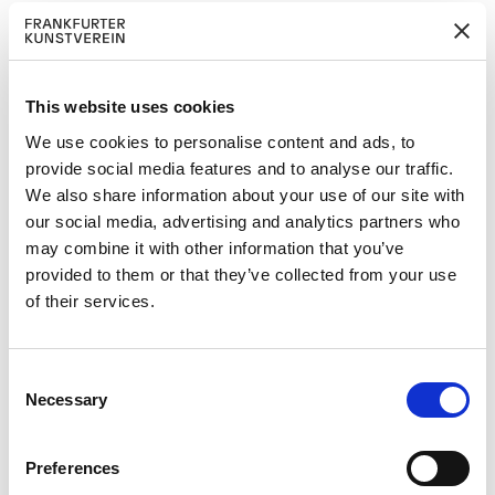
aber mit der medialen Sichtbarmachung
der Leiche und mit den neuen
biotechnologischen Errungenschaften
auch ein grundlegender
gesellschaftlicher Wandel im Verhältnis
This website uses cookies
zum toten Körper einher? Ändern sich
We use cookies to personalise content and ads, to
unsere Vorstellungen vom und
provide social media features and to analyse our traffic.
Einstellungen zum toten Körper und der
We also share information about your use of our site with
menschlichen Existenz? Fällt gar in
our social media, advertising and analytics partners who
absehbarer Zeit ein Tabu?
may combine it with other information that you’ve
Die Ausstellung „Der Tod ist Dein
provided to them or that they’ve collected from your use
Körper“ setzt hier an. Sie präsentiert
of their services.
Skulpturen, Installationen,
Zeichnungen, Collagen, Fotografien und
Videos von 14 internationalen
C
Künstler/innen, bei denen ein
Necessary
o
imaginierter oder realer toter Körper als
n
Material verwendet wird. In der
s
Preferences
Ausstellung werden Leichname über
e