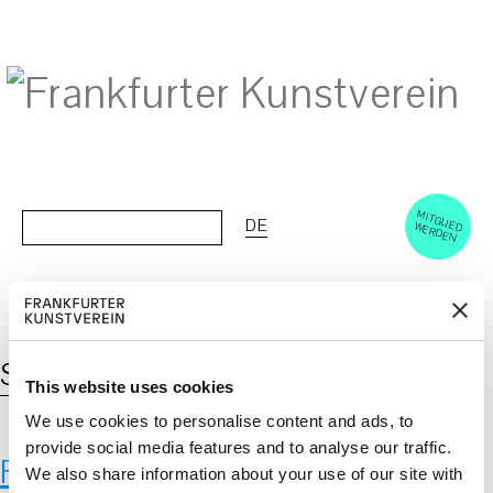
M
ERD
Cerca:
DE
ITGLIED W
EN
Schlagwort:
Bakterien
This website uses cookies
We use cookies to personalise content and ads, to
provide social media features and to analyse our traffic.
Fraunhofer-Institut für
We also share information about your use of our site with