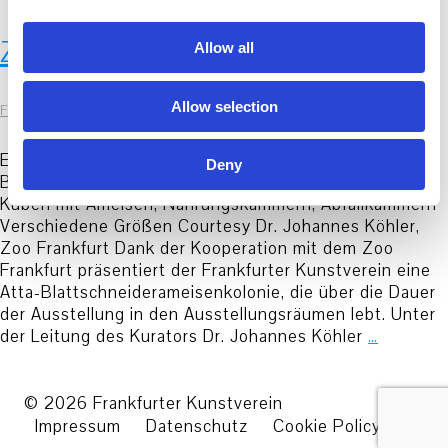
i
o
Zoo Frankfurt
Allow all
n
Allow selection
FKV
|
19. Oktober 2023
Exponat erarbeitet von Dr. Johannes Köhler Atta-
Deny
Blattschneiderameisenkolonie System aus Röhren und
Kuben mit Ameisen, Nahrungskammern, Abfallkammern
Verschiedene Größen Courtesy Dr. Johannes Köhler,
Zoo Frankfurt Dank der Kooperation mit dem Zoo
Frankfurt präsentiert der Frankfurter Kunstverein eine
Atta-Blattschneiderameisenkolonie, die über die Dauer
der Ausstellung in den Ausstellungsräumen lebt. Unter
der Leitung des Kurators Dr. Johannes Köhler
…
© 2026 Frankfurter Kunstverein
Impressum
Datenschutz
Cookie Policy