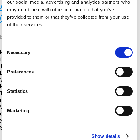
our social media, advertising and analytics partners who
Angewandte Polymerforschung
may combine it with other information that you’ve
(IAP)
provided to them or that they’ve collected from your use
of their services.
FKV
|
19. Oktober 2023
C
Prof. Dr. Alexander Böker, Direktor Fraunhofer-Institut
Necessary
o
für Angewandte Polymerforschung IAP Dipl.-Ing.
n
Thomas Büsse, Leitung Verarbeitungstechnikum für
s
Preferences
Biopolymere Schwarzheide Dr. Jens Balko, Leitung
e
Verarbeitungstechnikum für Biopolymere Schwarzheide
n
Heiko Ziller, Technischer Mitarbeiter Danny Pytek,
t
Statistics
Technischer Mitarbeiter Jens Kunkel, Versuchsplanung
S
und Zusammenstellung Exponate Fabian Textor,
e
Wissenschaftlicher Mitarbeiter Frischhalte-Dosen,
Marketing
Cremedosen, Kabeldurchführungen und
l
Schraubverschlüsse (Spritzguss), Joghurt-Becher und
e
Schalen (Thermoformen), Trink-
…
c
Show details
t