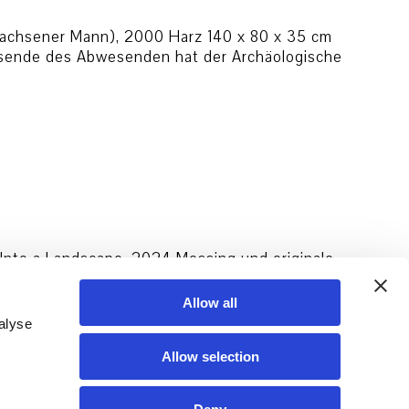
wachsener Mann), 2000 Harz 140 x 80 x 35 cm
wesende des Abwesenden hat der Archäologische
Into a Landscape, 2024 Messing und originale
 Toivonen und Galerie Forsblom The Rivers and
Allow all
alyse
Allow selection