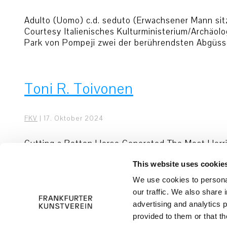
Adulto (Uomo) c.d. seduto (Erwachsener Mann si
Courtesy Italienisches Kulturministerium/Archäo
Park von Pompeji zwei der berührendsten Abgüs
Toni R. Toivonen
FKV
|
17. Oktober 2024
Gutting a Rotten Horse Generated The Most Horri
Substanzen eines toten Tieres 500 x 250 cm Ko-p
This website uses cookie
Streams of a Dissolved Mind, 2024 Messing und 
We use cookies to personal
our traffic. We also share 
© 2026 Frankfurter Kunstverein
Impress
advertising and analytics 
provided to them or that th