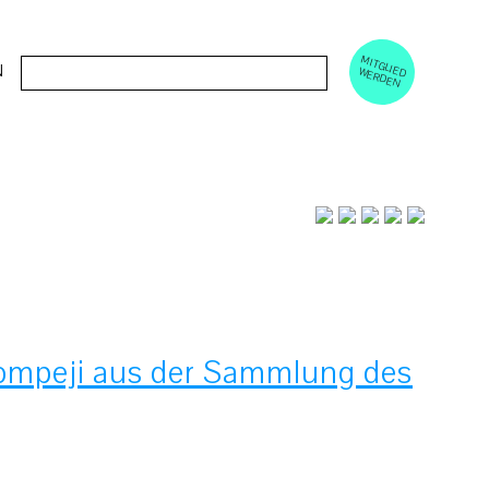
M
ERD
Cerca:
N
ITGLIED W
EN
Pompeji aus der Sammlung des