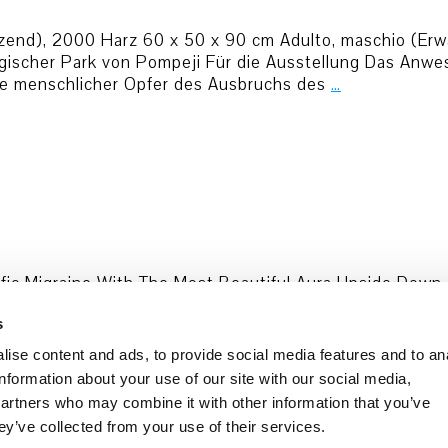
tzend), 2000 Harz 60 x 50 x 90 cm Adulto, maschio (Er
logischer Park von Pompeji Für die Ausstellung Das An
se menschlicher Opfer des Ausbruchs des
…
fic Migraine With The Most Beautiful Aura Upside Down 
roduziert vom Frankfurter Kunstverein Courtesy Toni R.
s
originale Substanzen
…
ise content and ads, to provide social media features and to an
information about your use of our site with our social media,
um
Datenschutz
Cookie Policy
partners who may combine it with other information that you’ve
ey’ve collected from your use of their services.