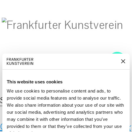
M
ERD
Cerca:
DE
EN
ITGLIED W
EN
This website uses cookies
We use cookies to personalise content and ads, to
Schlagwort:
Stadt
provide social media features and to analyse our traffic.
We also share information about your use of our site with
our social media, advertising and analytics partners who
may combine it with other information that you’ve
Gintarė Sokelytė,
A-Type-Complex
provided to them or that they’ve collected from your use