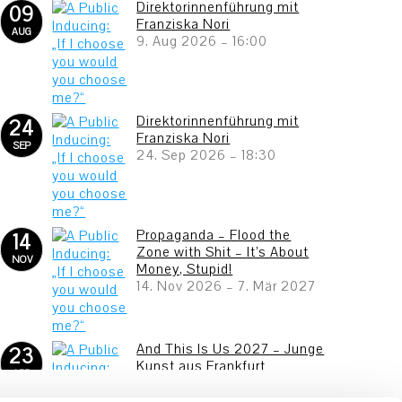
Direktorinnenführung mit
09
Franziska Nori
AUG
9. Aug 2026
–
16:00
Direktorinnenführung mit
24
Franziska Nori
SEP
24. Sep 2026
–
18:30
Propaganda – Flood the
14
Zone with Shit – It’s About
NOV
Money, Stupid!
14. Nov 2026
–
7. Mär 2027
And This Is Us 2027 – Junge
23
Kunst aus Frankfurt
APR
23. Apr 2027
–
25. Jul 2027