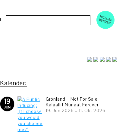
M
ERD
Cerca:
N
ITGLIED W
EN
Grönland – Not For Sale –
19
Kalaallit Nunaat Forever
JUN
19. Jun 2026
–
11. Okt 2026