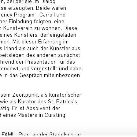
n, bei der sie im Dialog
eise erzeugten. Beide waren
dency Program“. Carroll und
ner Einladung folgten, eine
m Kunstverein zu wohnen. Diese
 eines Künstlers, der eingeladen
men. Mit dieser Erfahrung im
 Irland als auch der Künstler aus
beitsleben des anderen zunächst
ährend der Präsentation für das
terviewt und vorgestellt und dabei
die in das Gespräch miteinbezogen
iesem Zeoitpunkt als kuratorischer
wie als Kurator des St. Patrick’s
ätig. Er ist Absolvent der
 eines Masters in Curating
 FAMU, Prag, an der Städelschule,