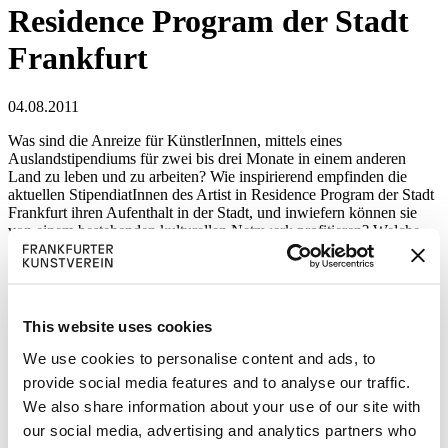
Residence Program der Stadt
Frankfurt
04.08.2011
Was sind die Anreize für KünstlerInnen, mittels eines
Auslandstipendiums für zwei bis drei Monate in einem anderen
Land zu leben und zu arbeiten? Wie inspirierend empfinden die
aktuellen StipendiatInnen des Artist in Residence Program der Stadt
Frankfurt ihren Aufenthalt in der Stadt, und inwiefern können sie
von einem bestehenden kulturellen Netzwerk profitieren? Welche
Erfahrungen haben umgekehrt Frankfurter Künstler in Antwerpen,
Budapest, Dublin, Dubrovnik, Helsinki, Salzburg oder Wien
sammeln können?
Diese und weitere Fragen diskutierten aktuelle und ehemalige
This website uses cookies
TeilnehmerInnen des Programms sowie Galeristen, Kuratoren und
Kulturschaffende im Frankfurter Kunstverein, der mit seinem
We use cookies to personalise content and ads, to
Deutsche Börse Residency Program auch auf bereits vier Jahre
provide social media features and to analyse our traffic.
Erfahrung mit seinem Residency Programm zurückblicken kann.
We also share information about your use of our site with
Seit dem Jahr 1990 unterhält das Kulturamt der Stadt Frankfurt am
our social media, advertising and analytics partners who
Main das Artist in Residence Program und ist derzeit mit acht