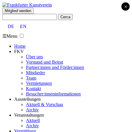
×
Mitglied werden
Cerca:
DE
EN
☰
Menu
Home
FKV
Über uns
Vorstand und Beirat
Partner:innen und Förder:innen
Mitglieder
Team
Vermietungen
Kontakt
Besucher:inneninformationen
Ausstellungen
Aktuell & Vorschau
Archiv
Veranstaltungen
Aktuell
Archiv
Vermittlung