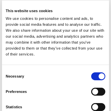
manifestieren. Künstler widmen sich
ausdrücklich der erschöpfenden Arbeit
am Material als solchem in einer Weise,
This website uses cookies
die diesen Arbeitsprozess als zeitlichen
We use cookies to personalise content and ads, to
Ablauf im aus ihm resultierenden Objekt
provide social media features and to analyse our traffic.
sichtbar macht. Ebenso kann die
We also share information about your use of our site with
Gebrauchsspur als rein effektvolle
our social media, advertising and analytics partners who
Patina auftreten, wenn eine Arbeit ihre
may combine it with other information that you’ve
Entwicklung in der Zeit als bereits
provided to them or that they’ve collected from your use
vollzogen lediglich suggeriert. Dies
erscheint als Reaktion auf eine
of their services.
Erwartungshaltung – sei es die des
anspruchsvollen Betrachters oder die
des leistungsorientierten Künstlers –,
C
die vom Material aktive Verausgabung
Necessary
o
verlangt. Grundsätzlich stellt sich die
n
Frage, ob eine erschöpft sich gebende
s
Preferences
Skulptur nicht genauso vital und
e
leistungsfähig ist wie jede andere und
n
gerade in ihrer scheinbaren Passivität
t
Statistics
eng verknüpft sein kann mit vorheriger