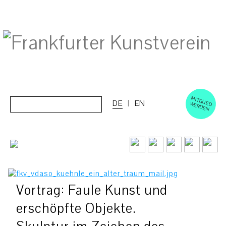
M
ERD
Cerca:
DE
EN
ITGLIED W
EN
Vortrag: Faule Kunst und
erschöpfte Objekte.