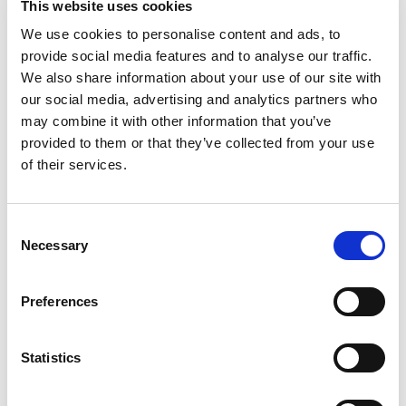
This website uses cookies
sinnbildhaft für die Risse in den
We use cookies to personalise content and ads, to
Existenzen der Menschen, die in
provide social media features and to analyse our traffic.
Gibellina alles verloren.
We also share information about your use of our site with
our social media, advertising and analytics partners who
Petra Noordkamp wählt bewusst den
may combine it with other information that you’ve
Blickwinkel (altern. Kameraeinstellung)
provided to them or that they’ve collected from your use
auf Augenhöhe. Es ist, als führte ihr Film
of their services.
uns durch die Wege des
Cretto di
Gibellina
. Ihre Arbeit schafft ein Gefühl
der Anwesenheit. Noordkamp erzeugt in
C
Necessary
den Betrachtenden den Eindruck, den
o
Ort zu durchschreiten und
n
s
nachzuempfinden, was dort passiert
Preferences
e
sein mag.
n
t
Statistics
Für die Vertonung ihres Filmes hat
S
Petra Noordkamp die niederländische
e