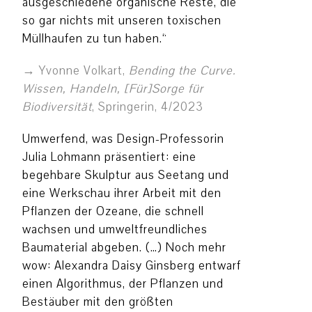
ausgeschiedene organische Reste, die
so gar nichts mit unseren toxischen
Müllhaufen zu tun haben.“
Yvonne Volkart,
Bending the Curve.
Wissen, Handeln, [Für]Sorge für
Biodiversität
, Springerin, 4/2023
Umwerfend, was Design-Professorin
Julia Lohmann präsentiert: eine
begehbare Skulptur aus Seetang und
eine Werkschau ihrer Arbeit mit den
Pflanzen der Ozeane, die schnell
wachsen und umweltfreundliches
Baumaterial abgeben. (…) Noch mehr
wow: Alexandra Daisy Ginsberg entwarf
einen Algorithmus, der Pflanzen und
Bestäuber mit den größten