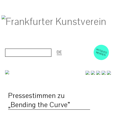
M
ERD
Cerca:
DE
ITGLIED W
EN
Pressestimmen zu
„Bending the Curve”