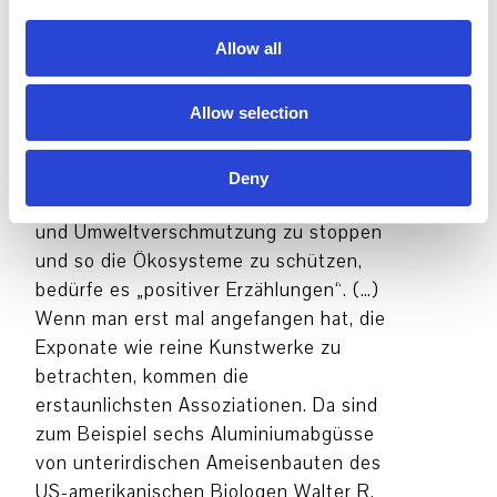
Biodiversität und Klima Forschungszen­
i
trums, zeigt aber keine – oft
o
Allow all
effekthascherische – „Bio Art“. Die
n
Ausstellung präsentiert bedacht
Allow selection
ausgewählte Exponate aus
Naturwissenschaft und bildender Kunst
unter einer prägnanten These: Um
Deny
Klimawandel, Verlust von Biodiversität
und Umweltverschmutzung zu stoppen
und so die Ökosysteme zu schützen,
bedürfe es „positiver Erzählungen“. (…)
Wenn man erst mal angefangen hat, die
Exponate wie reine Kunstwerke zu
betrachten, kommen die
erstaunlichsten Assoziationen. Da sind
zum Beispiel sechs Aluminiumabgüsse
von unterirdischen Ameisenbauten des
US-amerikanischen Biologen Walter R.