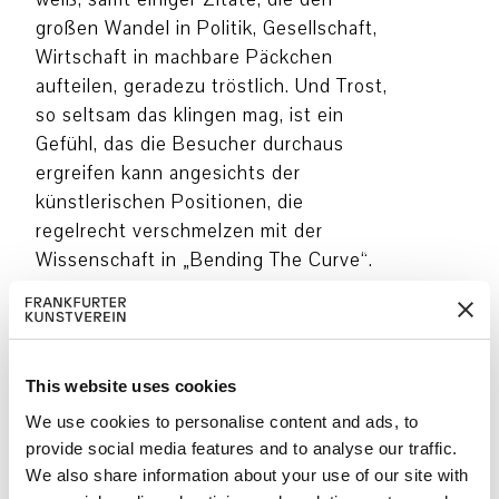
großen Wandel in Politik, Gesellschaft,
Wirtschaft in machbare Päckchen
aufteilen, geradezu tröstlich. Und Trost,
so seltsam das klingen mag, ist ein
Gefühl, das die Besucher durchaus
ergreifen kann angesichts der
künstlerischen Positionen, die
regelrecht verschmelzen mit der
Wissenschaft in „Bending The Curve“.
Trägt die Ausstellung doch den
Untertitel „Wissen, Handeln, (Für)sorge
für Biodiversität“. (…) So versucht der
Parcours durch den Kunstverein, die
This website uses cookies
fatal nach unten zeigende Kurve
We use cookies to personalise content and ads, to
unserer Zuversicht und Tatkraft
provide social media features and to analyse our traffic.
umzukehren. Er spricht die Empathie
We also share information about your use of our site with
jedes Einzelnen an und eine