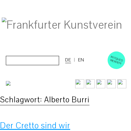
M
ERD
Cerca:
DE
EN
ITGLIED W
EN
Schlagwort:
Alberto Burri
Der Cretto sind wir