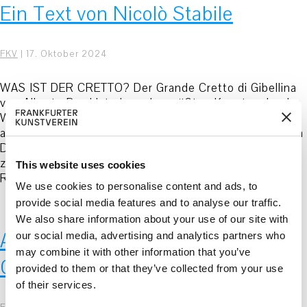
Ein Text von Nicolò Stabile
FKV
|
17. Oktober 2024
WAS IST DER CRETTO? Der Grande Cretto di Gibellina
von Alberto Burri ist eines der größten Kunstwerke der
Welt und misst 270 x 310 Meter. Wie ein Leichentuch
aus weißem Beton bedeckt es die Trümmer des kleinen
Dorfes, das durch das Erdbeben vom 15. Januar 1968
zerstört worden ist. Im Zentrum Westsiziliens, in einer
This website uses cookies
Region
…
We use cookies to personalise content and ads, to
provide social media features and to analyse our traffic.
We also share information about your use of our site with
Associazione Gibellina Parco
our social media, advertising and analytics partners who
may combine it with other information that you’ve
Culturale
provided to them or that they’ve collected from your use
of their services.