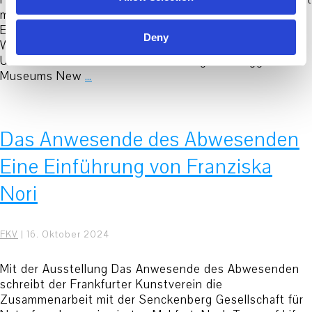
mit Fotografie und Film und erforscht den Einfluss von
Erfahrungen, Erinnerungen, Filmen und Träumen auf die
Deny
Wahrnehmung von Architektur und der städtischen
Umwelt. 2015 entstand auf Einladung des Guggenheim
Museums New
…
Das Anwesende des Abwesenden
Eine Einführung von Franziska
Nori
FKV
|
16. Oktober 2024
Mit der Ausstellung Das Anwesende des Abwesenden
schreibt der Frankfurter Kunstverein die
Zusammenarbeit mit der Senckenberg Gesellschaft für