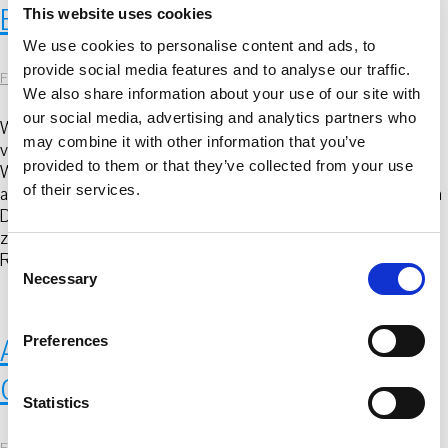
Ein Text von Nicolò Stabile
This website uses cookies
We use cookies to personalise content and ads, to
provide social media features and to analyse our traffic.
FKV
|
17. Oktober 2024
We also share information about your use of our site with
our social media, advertising and analytics partners who
WAS IST DER CRETTO? Der Grande Cretto di Gibellina
may combine it with other information that you’ve
von Alberto Burri ist eines der größten Kunstwerke der
provided to them or that they’ve collected from your use
Welt und misst 270 x 310 Meter. Wie ein Leichentuch
of their services.
aus weißem Beton bedeckt es die Trümmer des kleinen
Dorfes, das durch das Erdbeben vom 15. Januar 1968
zerstört worden ist. Im Zentrum Westsiziliens, in einer
Region
…
C
Necessary
o
n
s
Preferences
Associazione Gibellina Parco
e
n
Culturale
t
Statistics
S