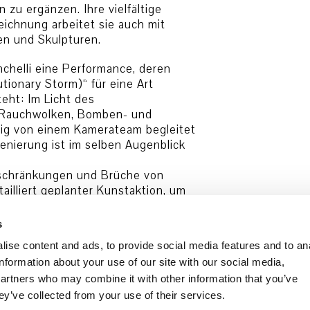
 zu ergänzen. Ihre vielfältige
ichnung arbeitet sie auch mit
en und Skulpturen.
nchelli eine Performance, deren
tionary Storm)“ für eine Art
eht: Im Licht des
 Rauchwolken, Bomben- und
tig von einem Kamerateam begleitet
zenierung ist im selben Augenblick
rschränkungen und Brüche von
ailliert geplanter Kunstaktion, um
 der Kamera. Sie legt es auf jenen
hema in ein Event umschlägt.
s
ise content and ads, to provide social media features and to an
Revolutionary Storm)“ wurde im
information about your use of our site with our social media,
partners who may combine it with other information that you’ve
ey’ve collected from your use of their services.