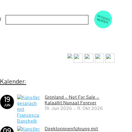
M
ERD
Cerca:
N
ITGLIED W
EN
Grönland – Not For Sale –
19
Kalaallit Nunaat Forever
JUN
19. Jun 2026
–
11. Okt 2026
Direktorinnenführung mit
09