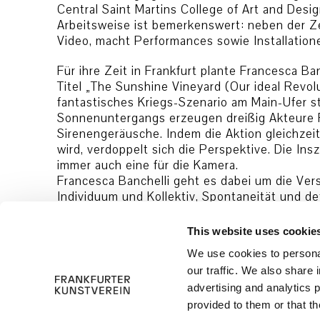
Central Saint Martins College of Art and Design
Arbeitsweise ist bemerkenswert: neben der Ze
Video, macht Performances sowie Installation
Für ihre Zeit in Frankfurt plante Francesca Ba
Titel „The Sunshine Vineyard (Our ideal Revolu
fantastisches Kriegs-Szenario am Main-Ufer st
Sonnenuntergangs erzeugen dreißig Akteure
Sirenengeräusche. Indem die Aktion gleichzei
wird, verdoppelt sich die Perspektive. Die Ins
immer auch eine für die Kamera.
Francesca Banchelli geht es dabei um die Ve
Individuum und Kollektiv, Spontaneität und det
die freie Aktion und das bewusste Agieren vor
Moment an, in dem ein unfassbar komplexes T
This website uses cookie
We use cookies to personal
Das Video „The Sunshine Vineyard (Our ideal 
our traffic. We also share 
Rahmen des Künstlergesprächs gezeigt.
advertising and analytics 
provided to them or that th