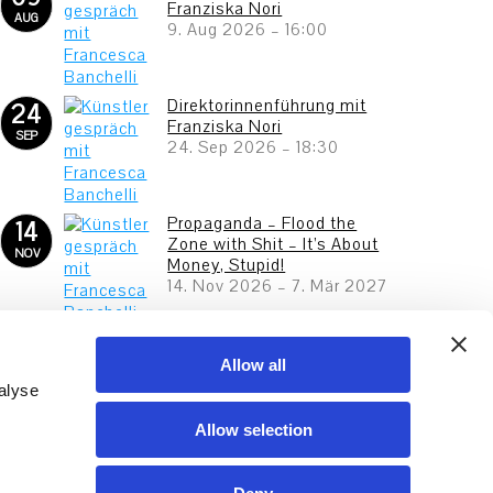
Franziska Nori
AUG
9. Aug 2026
–
16:00
Direktorinnenführung mit
24
Franziska Nori
SEP
24. Sep 2026
–
18:30
Propaganda – Flood the
14
Zone with Shit – It’s About
NOV
Money, Stupid!
14. Nov 2026
–
7. Mär 2027
And This Is Us 2027 – Junge
23
Kunst aus Frankfurt
Allow all
APR
23. Apr 2027
–
25. Jul 2027
alyse
Allow selection