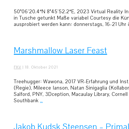
50°06’20.4″N 8°45’52.2″E, 2023 Virtual Reality In
in Tusche getunkt Maße variabel Courtesy die Küns
ausprobiert werden kann: donnerstags, 16-21 Uhr
Marshmallow Laser Feast
FKV
|
18. Oktober 2021
Treehugger: Wawona, 2017 VR-Erfahrung und Insta
(Regie), Mileece Ianson, Natan Sinigaglia (Kollab
Salford, PNY, 3Dception, Macaulay Library, Cornel
Southbank
…
Jakob Kudsk Steensen – Prima