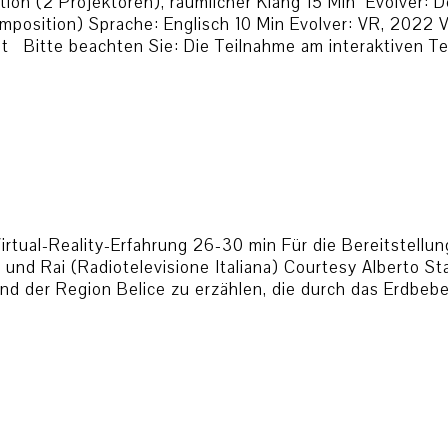
ion (2 Projektoren), räumlicher Klang 15 Min Evolver: D
position) Sprache: Englisch 10 Min Evolver: VR, 2022 Vi
 Bitte beachten Sie: Die Teilnahme am interaktiven Tei
tual-Reality-Erfahrung 26-30 min Für die Bereitstellun
i” und Rai (Radiotelevisione Italiana) Courtesy Alberto 
und der Region Belice zu erzählen, die durch das Erdbe