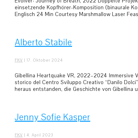
Evolver: Journey of Breath, 2022 Doppelte Projekt
einsetzende Kopfhörer-Komposition (binaurale Kom
Englisch 24 Min Courtesy Marshmallow Laser Feast
Alberto Stabile
FKV
|
17. Oktober 2024
Gibellina Heartquake VR, 2022–2024 Immersive Vir
storico del Centro Sviluppo Creativo “Danilo Dolc
heraus entstanden, die Geschichte von Gibellina 
Jenny Sofie Kasper
FKV
|
4. April 2023