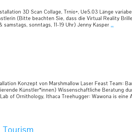
stallation 3D Scan Collage, Trnio+, Ue5.03 Länge variab
tlerin (Bitte beachten Sie, dass die Virtual Reality Bri
 & samstags, sonntags, 11-19 Uhr) Jenny Kasper
…
llation Konzept von Marshmallow Laser Feast Team: Barn
orierende Künstler*innen) Wissenschaftliche Beratung du
l Lab of Ornithology, Ithaca Treehugger: Wawona is eine 
l Tourism