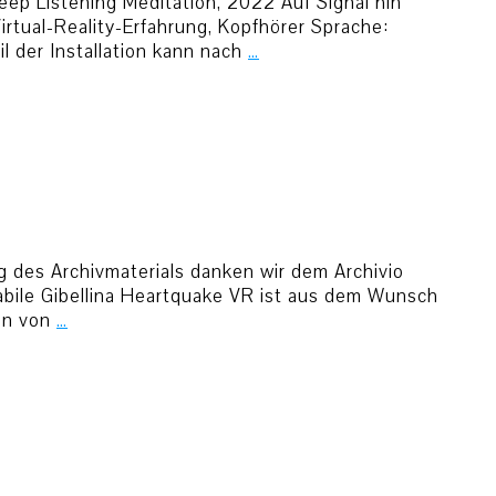
eep Listening Meditation, 2022 Auf Signal hin
rtual-Reality-Erfahrung, Kopfhörer Sprache:
l der Installation kann nach
…
g des Archivmaterials danken wir dem Archivio
Stabile Gibellina Heartquake VR ist aus dem Wunsch
ben von
…