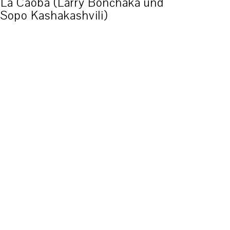
La Caoba (Larry Bonćhaka und
Sopo Kashakashvili)