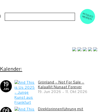
M
ERD
Cerca:
N
ITGLIED W
EN
Grönland – Not For Sale –
19
Kalaallit Nunaat Forever
JUN
19. Jun 2026
–
11. Okt 2026
Direktorinnenführung mit
09