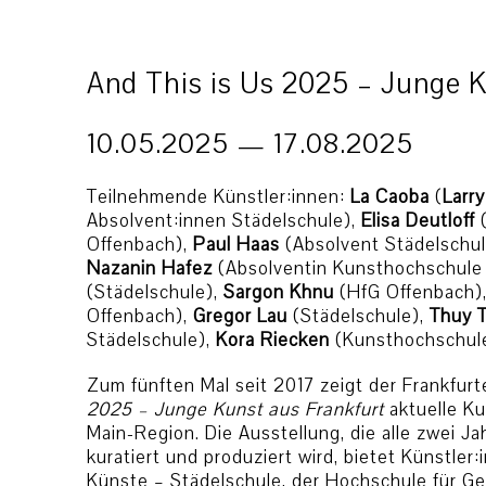
And This is Us 2025 – Junge K
10.05.2025 — 17.08.2025
Teilnehmende Künstler:innen:
La Caoba
(
Larr
Absolvent:innen Städelschule),
Elisa Deutloff
(
Offenbach),
Paul Haas
(Absolvent Städelschu
Nazanin Hafez
(Absolventin Kunsthochschule
(Städelschule),
Sargon Khnu
(HfG Offenbach)
Offenbach),
Gregor Lau
(Städelschule),
Thuy 
Städelschule),
Kora Riecken
(Kunsthochschul
Zum fünften Mal seit 2017 zeigt der Frankfur
2025 – Junge Kunst aus Frankfurt
aktuelle Ku
Main-Region. Die Ausstellung, die alle zwei J
kuratiert und produziert wird, bietet Künstler
Künste – Städelschule, der Hochschule für G