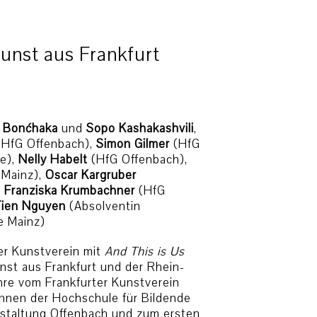
unst aus Frankfurt
y Bonćhaka
und
Sopo Kashakashvili
,
HfG Offenbach),
Simon Gilmer
(HfG
le),
Nelly Habelt
(HfG Offenbach),
 Mainz),
Oscar Kargruber
,
Franziska Krumbachner
(HfG
Tien Nguyen
(Absolventin
e Mainz)
ter Kunstverein mit
And This is Us
nst aus Frankfurt und der Rhein-
ahre vom Frankfurter Kunstverein
:innen der Hochschule für Bildende
estaltung Offenbach und zum ersten