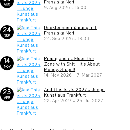
Franziska Nori
AUG
9. Aug 2026
–
16:00
Direktorinnenführung mit
24
Franziska Nori
SEP
24. Sep 2026
–
18:30
Propaganda – Flood the
14
Zone with Shit – It’s About
NOV
Money, Stupid!
14. Nov 2026
–
7. Mär 2027
And This Is Us 2027 – Junge
23
Kunst aus Frankfurt
APR
23. Apr 2027
–
25. Jul 2027